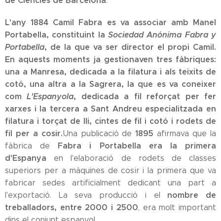
de Ciències de Barcelona
.
L'any 1884 Camil Fabra es va associar amb Manel
Portabella
, constituint la
Sociedad Anónima Fabra y
Portabella
, de la que va ser director el propi Camil.
En aquests moments ja gestionaven tres fàbriques:
una a
Manresa
, dedicada a la filatura i als teixits de
cotó, una altra a la
Sagrera
, la que es va coneixer
com
L'Espanyola
, dedicada a fil reforçat per fer
xarxes i la tercera a
Sant Andreu
especialitzada en
filatura i torçat de lli, cintes de fil i cotó i rodets de
fil per a cosir.
1895
Una publicació de
afirmava que la
Fabra i Portabella era la primera
fàbrica de
d'Espanya
en l'elaboració de rodets de classes
superiors per a màquines de cosir i la primera que va
fabricar sedes artificialment dedicant una part a
nombre de
l'exportació. La seva producció i el
treballadors, entre 2000 i 2500
, era molt important
dins el conjunt espanyol.