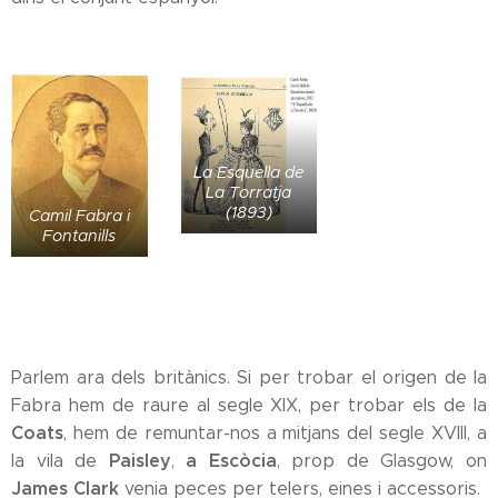
La Esquella de
La Torratja
(1893)
Camil Fabra i
Fontanills
Parlem ara dels britànics. Si per trobar el origen de la
Fabra hem de raure al segle XIX, per trobar els de la
Coats
, hem de remuntar-nos a mitjans del segle XVIII, a
Paisley
a Escòcia
la vila de
,
, prop de Glasgow, on
James Clark
venia peces per telers, eines i accessoris.