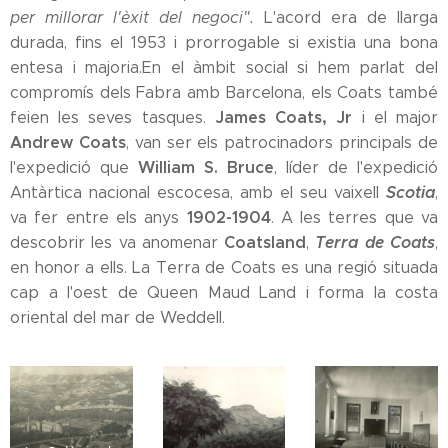
per millorar l'èxit del negoci".
L'acord era de llarga
durada, fins el 1953 i prorrogable si existia una bona
entesa i majoria.En el àmbit social si hem parlat del
compromís dels Fabra amb Barcelona, els Coats també
James Coats, Jr
feien les seves tasques.
i el major
Andrew Coats
, van ser els patrocinadors principals de
William S. Bruce
l'expedició que
, líder de l'expedició
Scotia
Antàrtica nacional escocesa, amb el seu vaixell
,
1902-1904
va fer entre els anys
. A les terres que va
Coatsland
Terra de Coats
descobrir les va anomenar
,
,
en honor a ells. La Terra de Coats es una regió situada
cap a l'oest de Queen Maud Land i forma la costa
oriental del mar de Weddell.