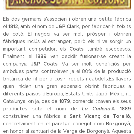
Els dos germans s'associen i obren una petita fàbrica
1812
J&P Clark
el
, amb el nom de
, per fabricar-hi teixits
de cotó. El negoci va ser molt pròsper i obriren
fàbriques inclús al estranger, però els hi va sorgir un
Coats
important competidor, els
, també escocesos.
1889
Finalment, el
, van decidir fusionar-se creant la
J&P Coats
companyia
. Va ser molt beneficiós per
ambdues parts, controlaven ja el 80% de la producció
britànica de fil per a cosir, rodets i cabdells.Es llavors
quan inicien una gran expansió obrint fàbriques a
diferents països d'Europa, Estats Units, Japó, Mèxic, i ...
1879
Catalunya, on ja, des de
, comercialitzaven els seus
La Cadena
1889
productes sota el nom de
.A
Sant Vicenç de Torelló
construïren una fàbrica a
,
Borgonyà
concretament en el paratge conegut com
,
en honor al santuari de la Verge de Borgonyà. Aquesta