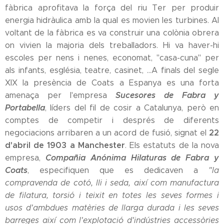
fàbrica aprofitava la força del riu Ter per produir
energia hidràulica amb la qual es movien les turbines. Al
voltant de la fàbrica es va construir una colònia obrera
on vivien la majoria dels treballadors. Hi va haver-hi
escoles per nens i nenes, economat, "casa-cuna" per
als infants, església, teatre, casinet, ...A finals del segle
XIX la presència de Coats a Espanya es una forta
Sucesores de Fabra y
amenaça per l'empresa
Portabella
, líders del fil de cosir a Catalunya, però en
comptes de competir i després de diferents
22
negociacions arribaren a un acord de fusió, signat el
d'abril de 1903 a Manchester
. Els estatuts de la nova
Compañia Anónima Hilaturas de Fabra y
empresa,
Coats
, especifiquen que es dedicaven a
"la
compravenda de cotó, lli i seda, així com manufactura
de filatura, torsió i teixit en totes les seves formes i
usos d'ambdues matèries de llarga durada i les seves
barreges així com l'explotació d'indústries accessòries