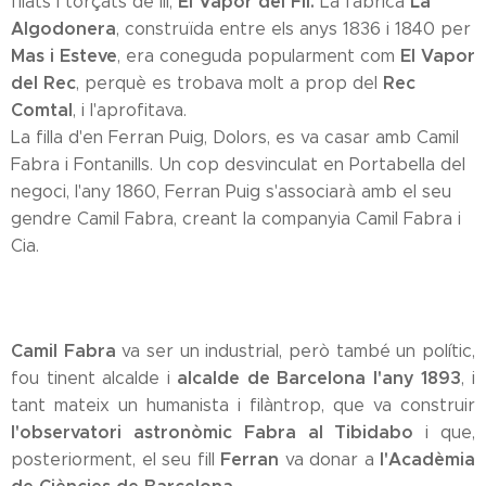
El Vapor del Fil.
La
filats i torçats de lli,
La fàbrica
Algodonera
, construïda entre els anys 1836 i 1840 per
Mas i Esteve
El Vapor
, era coneguda popularment com
del Rec
Rec
, perquè es trobava molt a prop del
Comtal
, i l'aprofitava.
La filla d'en Ferran Puig, Dolors, es va casar amb Camil
Fabra i Fontanills. Un cop desvinculat en Portabella del
negoci, l'any 1860, Ferran Puig s'associarà amb el seu
gendre Camil Fabra, creant la companyia Camil Fabra i
Cia.
Camil Fabra
va ser un industrial, però també un polític,
alcalde de Barcelona l'any 1893
fou tinent alcalde i
, i
tant mateix un humanista i filàntrop, que va construir
l'observatori astronòmic Fabra al Tibidabo
i que,
Ferran
l'Acadèmia
posteriorment, el seu fill
va donar a