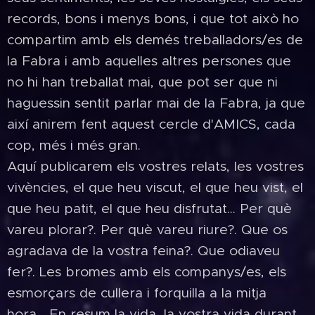
records, bons i menys bons, i que tot això ho
compartim amb els demés treballadors/es de
la Fabra i amb aquelles altres persones que
no hi han treballat mai, que pot ser que ni
haguessin sentit parlar mai de la Fabra, ja que
així anirem fent aquest cercle d'AMICS, cada
cop, més i més gran.
Aquí publicarem els vostres relats, les vostres
vivències, el que heu viscut, el que heu vist, el
que heu patit, el que heu disfrutat... Per què
vareu plorar?. Per què vareu riure?. Que os
agradava de la vostra feina?. Que odiaveu
fer?. Les bromes amb els companys/es, els
esmorçars de cullera i forquilla a la mitja
hora... En resum la vida, la vostra vida durant