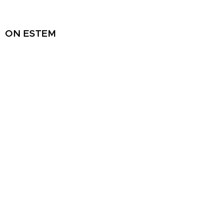
ON ESTEM
Recinte de la Fabra i Coats